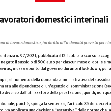
avoratori domestici interinali
oni di lavoro domestico, ha diritto all’indennità prevista per i l
 sentenza n. 97/2021, pubblicata il 12 febbraio scorso, accogl
veva negato il sussidio di 500 euro per ciascun mese di aprile
irus, messa a punto dal governo durante il lockdown, per aiu
l’Inps, al momento della domanda amministrativa del sussidi
ma era alle dipendenze di un’agenzia di somministrazione (se
to diverso dall’utilizzatore della prestazione, quindi, non q
ribunale, poiché, spiega la sentenza, l’articolo 85 del decreto
o, va applicata una decisione “estensiva” della norma che, ai