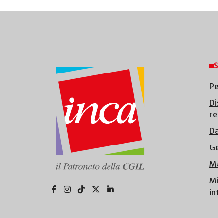
S
Pe
Di
re
Da
Ge
Ma
Mi
in