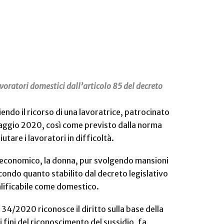
avoratori domestici dall’articolo 85 del decreto
iendo il ricorso di una lavoratrice, patrocinato
 e maggio 2020, così come previsto dalla norma
tare i lavoratori in difficoltà.
o economico, la donna, pur svolgendo mansioni
condo quanto stabilito dal decreto legislativo
ualificabile come domestico.
 34/2020 riconosce il diritto sulla base della
 fini del riconoscimento del sussidio, fa