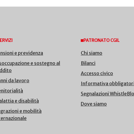
ERVIZI
PATRONATO CGIL
nsioni e previdenza
Chi siamo
soccupazione e sostegno al
Bilanci
ddito
Accesso civico
nni da lavoro
Informativa obbligator
nitorialità
Segnalazioni WhistleBl
lattia e disabilità
Dove siamo
grazioni e mobilità
ternazionale