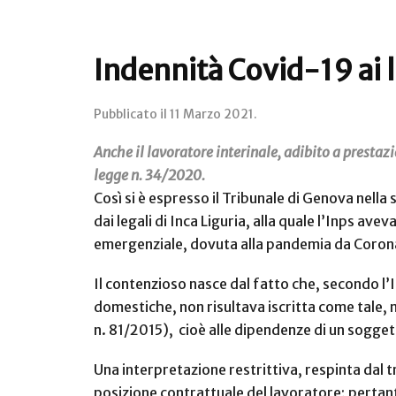
Indennità Covid-19 ai l
Pubblicato il
11 Marzo 2021
.
Anche il lavoratore interinale, adibito a prestazi
legge n. 34/2020.
Così si è espresso il Tribunale di Genova nella
dai legali di Inca Liguria, alla quale l’Inps a
emergenziale, dovuta alla pandemia da Coronav
Il contenzioso nasce dal fatto che, secondo 
domestiche, non risultava iscritta come tale, 
n. 81/2015), cioè alle dipendenze di un sogget
Una interpretazione restrittiva, respinta dal t
posizione contrattuale del lavoratore; pertant