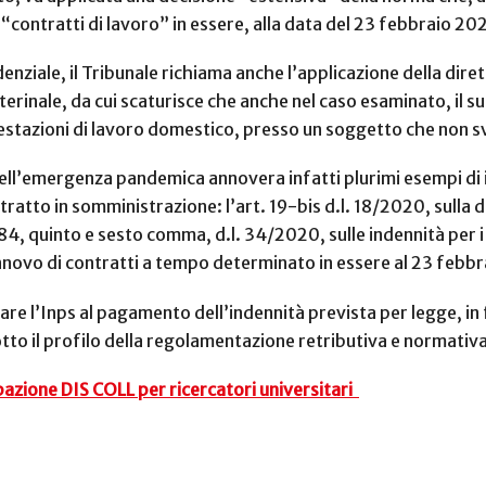
 “contratti di lavoro” in essere, alla data del 23 febbraio 2
ziale, il Tribunale richiama anche l’applicazione della dire
rinale, da cui scaturisce che anche nel caso esaminato, il s
estazioni di lavoro domestico, presso un soggetto che non sv
 dell’emergenza pandemica annovera infatti plurimi esempi di 
tratto in somministrazione: l’art. 19-bis d.l. 18/2020, sulla 
4, quinto e sesto comma, d.l. 34/2020, sulle indennità per i 
 rinnovo di contratti a tempo determinato in essere al 23 feb
are l’Inps al pagamento dell’indennità prevista per legge, in 
sotto il profilo della regolamentazione retributiva e normati
pazione DIS COLL per ricercatori universitari