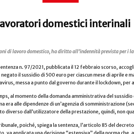
avoratori domestici interinali
oni di lavoro domestico, ha diritto all’indennità prevista per i l
 sentenza n. 97/2021, pubblicata il 12 febbraio scorso, accogl
veva negato il sussidio di 500 euro per ciascun mese di aprile
irus, messa a punto dal governo durante il lockdown, per aiu
l’Inps, al momento della domanda amministrativa del sussidi
ma era alle dipendenze di un’agenzia di somministrazione (se
to diverso dall’utilizzatore della prestazione, quindi, non q
ribunale, poiché, spiega la sentenza, l’articolo 85 del decreto
o, va applicata una decisione “estensiva” della norma che, ai