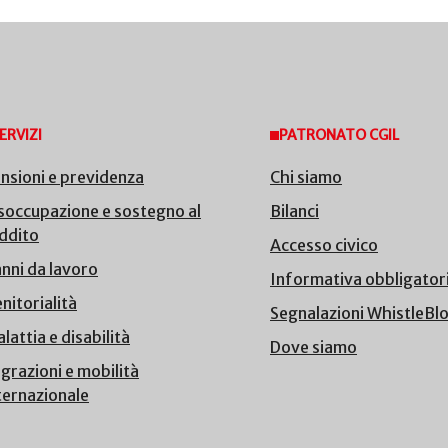
ERVIZI
PATRONATO CGIL
nsioni e previdenza
Chi siamo
soccupazione e sostegno al
Bilanci
ddito
Accesso civico
nni da lavoro
Informativa obbligator
nitorialità
Segnalazioni WhistleBl
lattia e disabilità
Dove siamo
grazioni e mobilità
ternazionale