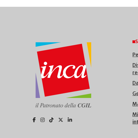
S
Pe
Di
re
Da
Ge
Ma
Mi
in