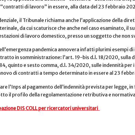
 “contratti di lavoro” in essere, alla data del 23 febbraio 2
ziale, il Tribunale richiama anche l’applicazione della dire
rinale, da cui scaturisce che anche nel caso esaminato, il s
estazioni di lavoro domestico, presso un soggetto che non sv
 dell’emergenza pandemica annovera infatti plurimi esempi di 
tratto in somministrazione: l’art. 19-bis d.l. 18/2020, sulla 
4, quinto e sesto comma, d.l. 34/2020, sulle indennità per i 
 rinnovo di contratti a tempo determinato in essere al 23 feb
are l’Inps al pagamento dell’indennità prevista per legge, in 
sotto il profilo della regolamentazione retributiva e normati
pazione DIS COLL per ricercatori universitari