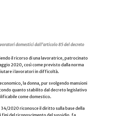
avoratori domestici dall’articolo 85 del decreto
iendo il ricorso di una lavoratrice, patrocinato
 e maggio 2020, così come previsto dalla norma
tare i lavoratori in difficoltà.
o economico, la donna, pur svolgendo mansioni
condo quanto stabilito dal decreto legislativo
ualificabile come domestico.
 34/2020 riconosce il diritto sulla base della
 fini del riconoscimento del sussidio, fa