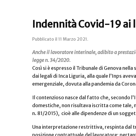
Indennità Covid-19 ai l
Pubblicato il
11 Marzo 2021
.
Anche il lavoratore interinale, adibito a prestazi
legge n. 34/2020.
Così si è espresso il Tribunale di Genova nella
dai legali di Inca Liguria, alla quale l’Inps a
emergenziale, dovuta alla pandemia da Coronav
Il contenzioso nasce dal fatto che, secondo 
domestiche, non risultava iscritta come tale, 
n. 81/2015), cioè alle dipendenze di un sogget
Una interpretazione restrittiva, respinta dal t
posizione contrattuale del lavoratore; pertant