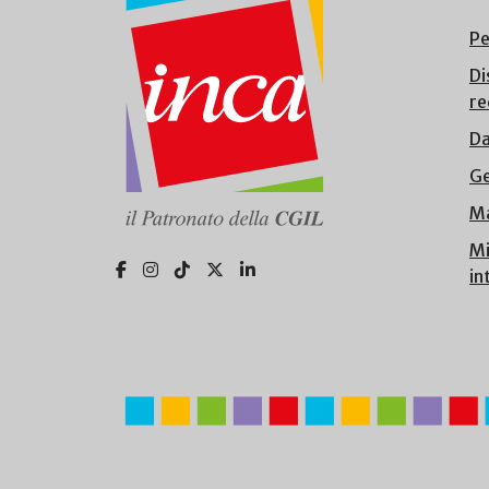
Pe
Di
re
Da
Ge
Ma
Mi
in