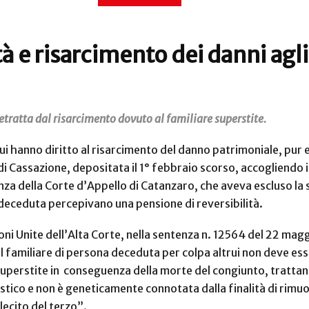
tà e risarcimento dei danni agli
etratta dal risarcimento dovuto al familiare superstite.
ui hanno diritto al risarcimento del danno patrimoniale, pur es
di Cassazione, depositata il 1° febbraio scorso, accogliendo i
enza della Corte d’Appello di Catanzaro, che aveva escluso la
 deceduta percepivano una pensione di reversibilità.
oni Unite dell’Alta Corte, nella sentenza n. 12564 del 22 mag
 familiare di persona deceduta per colpa altrui non deve esser
superstite in
conseguenza della morte del congiunto, trattand
tico e non è geneticamente connotata dalla finalità di rimu
lecito del terzo”.