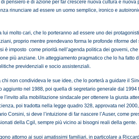
ità di pensiero e di azione per far crescere nuova cultura e nuov
nza rinunciare ad essere un uomo semplice, ironico e autoironi
 lui molto cari, che lo porteranno ad essere uno dei protagonisti
li anziani, proprio mentre prendevano forma le profonde riforme de
 si è imposto come priorità nell’agenda politica dei governi, che
sone più anziane. Un atteggiamento pragmatico che lo ha fatto di
olitiche previdenziali e socio assistenziali.
 chi non condivideva le sue idee, che lo porterà a guidare il Si
aggiunto nel 1988, poi quella di segretario generale dal 1994 fi
e l'invito alla mobilitazione sindacale per ottenere la giusta att
cienza, poi tradotta nella legge quadro 328, approvata nel 2000,
ario Corsini, si deve l’intuizione di far nascere l’Auser, come pr
ionati della Cgil, sempre più vicino ai bisogni reali della gente.
ono attorno ai suoi amatissimi familiari, in particolare a Riccard