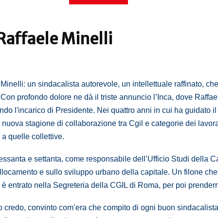
 Raffaele Minelli
inelli: un sindacalista autorevole, un intellettuale raffinato, che
 Con profondo dolore ne dà il triste annuncio l’Inca, dove Raffae
ndo l'incarico di Presidente.
Nei quattro anni in cui ha guidato i
uova stagione di collaborazione tra Cgil e categorie dei lavorator
a quelle collettive.
sessanta e settanta, come responsabile dell’Ufficio Studi della 
llocamento e sullo sviluppo urbano della capitale. Un filone ch
do è entrato nella Segreteria della CGIL di Roma, per poi prende
o credo, convinto com’era che compito di ogni buon sindacalist