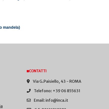
aro mandela)
CONTATTI
Via G.Paisiello, 43 - ROMA
Telefono: +39 06 855631
Email: info@inca.it
ia