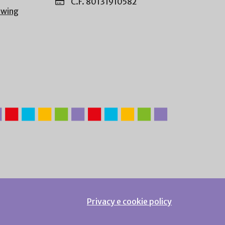
C.F. 80131910582
owing
Privacy e cookie policy