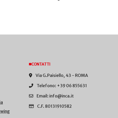
CONTATTI
Via G.Paisiello, 43 - ROMA
Telefono: +39 06 855631
Email: info@inca.it
ia
C.F. 80131910582
owing