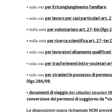
per il ricongiungimento familiare
•
nulla osta
;
per lavoro per casi particolari art.
•
nulla osta
per volontariato art. 27-bis Dlgs
•
nulla osta
per ricerca scientifica art. 27-ter
•
nulla osta
per lavoratori altamente qualificati
•
nulla osta
per trasferimenti intra-societari a
•
nulla osta
per stranieri in possesso di permes
•
nulla osta
Dlgs 286/98
;
documenti di viaggio
ti
•
dei cittadini stranieri
conversione dei permessi di soggiorno da "st
Le disposizioni sopra richiamate
NON preve