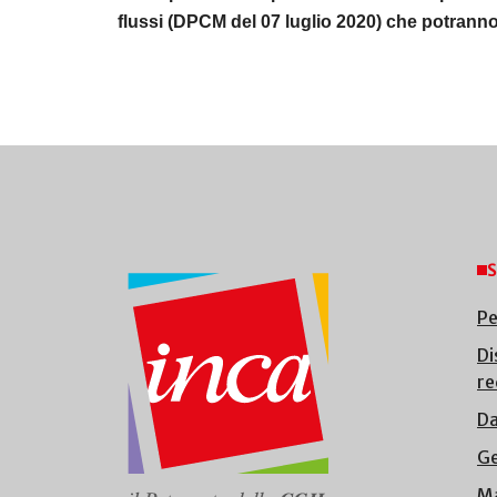
flussi (DPCM del 07 luglio 2020) che
potranno
S
Pe
Di
re
Da
Ge
Ma