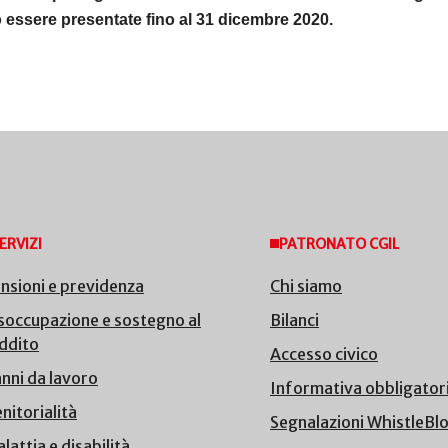
 essere presentate fino al 31 dicembre 2020
.
ERVIZI
PATRONATO CGIL
nsioni e previdenza
Chi siamo
soccupazione e sostegno al
Bilanci
ddito
Accesso civico
nni da lavoro
Informativa obbligator
nitorialità
Segnalazioni WhistleBl
lattia e disabilità