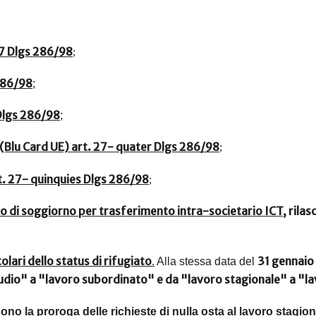
 27 Dlgs 286/98
;
 286/98
;
 Dlgs 286/98
;
 (Blu Card UE) art. 27- quater Dlgs 286/98
;
rt. 27- quinquies Dlgs 286/98
;
so di soggiorno per trasferimento intra-societario ICT,
rilas
tolari dello status di rifugiato
31 gennaio
.
Alla stessa data del
udio" a "lavoro subordinato" e da "lavoro stagionale" a "l
dono
la proroga delle richieste di nulla osta al lavoro stagio