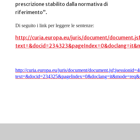
prescrizione stabilito dalla normativa di
riferimento”.
Di seguito i link per leggere le sentenze:
http://curia.europa.eu/juris/document/document
text=&docid=234323&pageIndex=0&doclang=it&m
http://curia.europa.eu/juris/document/document.jsf;jsess
text=&docid=234325&pageIndex=0&doclang=it&mode=req&d