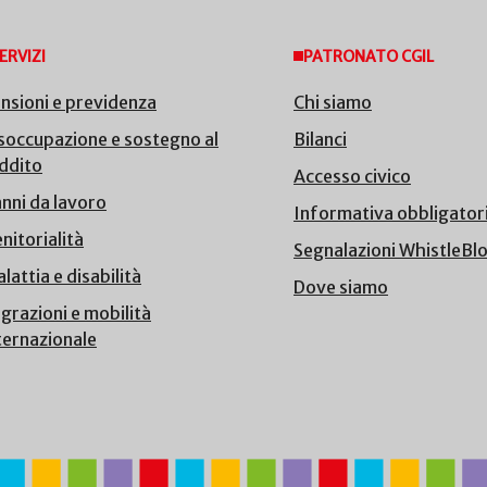
ERVIZI
PATRONATO CGIL
nsioni e previdenza
Chi siamo
soccupazione e sostegno al
Bilanci
ddito
Accesso civico
nni da lavoro
Informativa obbligator
nitorialità
Segnalazioni WhistleBl
lattia e disabilità
Dove siamo
grazioni e mobilità
ternazionale