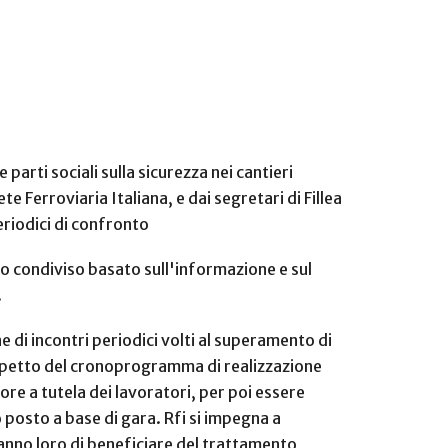
parti sociali sulla sicurezza nei cantieri
e Ferroviaria Italiana, e dai segretari di Fillea
periodici di confronto
do condiviso basato sull'informazione e sul
.
 di incontri periodici volti al superamento di
l rispetto del cronoprogramma di realizzazione
tore a tutela dei lavoratori, per poi essere
o posto a base di gara. Rfi si impegna a
ranno loro di beneficiare del trattamento