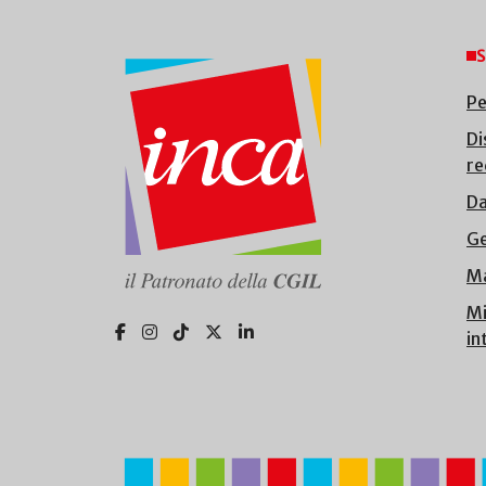
S
Pe
Di
re
Da
Ge
Ma
Mi
in