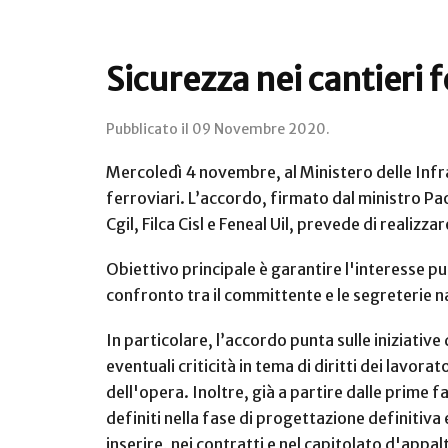
Sicurezza nei cantieri f
Pubblicato il
09 Novembre 2020
.
Mercoledì 4 novembre, al Ministero delle Infrast
ferroviari. L’accordo, firmato dal ministro Paol
Cgil, Filca Cisl e Feneal Uil, prevede di realizz
Obiettivo principale è garantire l'interesse p
confronto tra il committente e le segreterie na
In particolare, l’accordo punta sulle iniziativ
eventuali criticità in tema di diritti dei lavor
dell'opera. Inoltre, già a partire dalle prime f
definiti nella fase di progettazione definitiva
inserire, nei contratti e nel capitolato d'appa