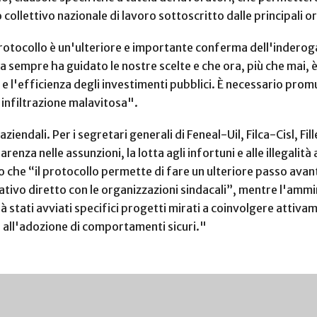
ollettivo nazionale di lavoro sottoscritto dalle principali or
protocollo è un'ulteriore e importante conferma dell'inderogab
da sempre ha guidato le nostre scelte e che ora, più che mai, 
re e l'efficienza degli investimenti pubblici. È necessario pro
i infiltrazione malavitosa".
ziendali. Per i segretari generali di Feneal-Uil, Filca-Cisl, Fill
arenza nelle assunzioni, la lotta agli infortuni e alle illegali
o che “il protocollo permette di fare un ulteriore passo avant
ativo diretto con le organizzazioni sindacali”, mentre l'ammi
 stati avviati specifici progetti mirati a coinvolgere attiva
o all'adozione di comportamenti sicuri."