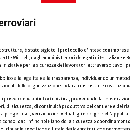
erroviari
rutture, è stato siglato il protocollo d’intesa con imprese e 
a De Micheli, dagli amministratori delegati di Fs Italiane e Ret
are iniziative per la sicurezza dei lavoratori attraverso tavoli 
ubblico alla legalità e alla trasparenza, individuando un meto
zionali delle organizzazioni sindacali del settore costruzioni
e di prevenzione antinfortunistica, prevedendo la convocazione
atori, di sicurezza, di continuità produttiva del cantiere e de
asi progettuali, verranno individuati gli obblighi dell'appalta
 e consolidati infine nel Piano della sicurezza e coordinament
lto, clausole specifiche a tutela dei lavoratori, che permette