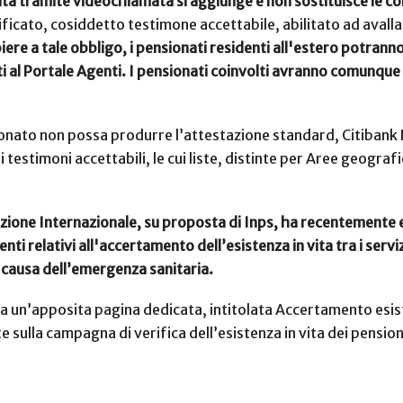
vita tramite videochiamata si aggiunge e non sostituisce le 
ficato, cosiddetto testimone accettabile, abilitato ad avalla
ere a tale obbligo, i pensionati residenti all'estero potranno
ati al Portale Agenti. I pensionati coinvolti avranno comunque
ensionato non possa produrre l’attestazione standard, Citibank 
i testimoni accettabili, le cui liste, distinte per Aree geograf
razione Internazionale, su proposta di Inps, ha recentemente e
i relativi all'accertamento dell’esistenza in vita tra i servizi
a causa dell’emergenza sanitaria.
ata un’apposita pagina dedicata, intitolata Accertamento esis
 sulla campagna di verifica dell’esistenza in vita dei pension