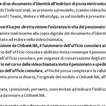
e di un documento d’identità all’indirizzo di posta elettronica
ndo l’indirizzo mail, se presente sul modello, tramite videochi
soft Teams, Webex o WhatsApp, se sul modello è presente il
verifica per diretta visione l’esistenza in vita del pensionato
ramite mail insieme alla copia digitale del documento d’ident
vitato ad esibire nella videochiamata;
izione da Citibank NA, il funzionario dell’ufficio consolare att
rio dell’ufficio consolare abilitato invita comunque il pensio
dell’ufficio consolare, per esigenze di conservazione degli att
ario nel corso della videochiamata invita il pensionato a spedi
zzo dell’ufficio consolare
, affinché possa completare la vali
mite posta ordinaria, l’originale del modulo a Citibank NA, 
ta, i pensionati, pertanto, sono invitati ad indicare l’indiriz
ta da inviare a Citibank NA.