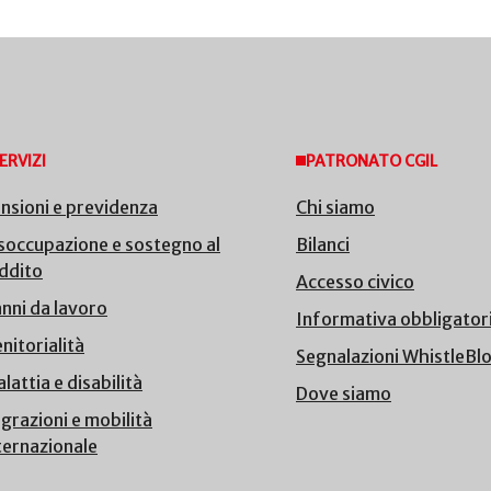
ERVIZI
PATRONATO CGIL
nsioni e previdenza
Chi siamo
soccupazione e sostegno al
Bilanci
ddito
Accesso civico
nni da lavoro
Informativa obbligator
nitorialità
Segnalazioni WhistleBl
lattia e disabilità
Dove siamo
grazioni e mobilità
ternazionale