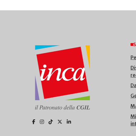
S
Pe
Di
re
Da
Ge
Ma
Mi
in