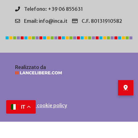
Telefono: +39 06 855631
Email: info@inca.it
C.F. 80131910582
Realizzato da
Privacy e cookie policy
IT