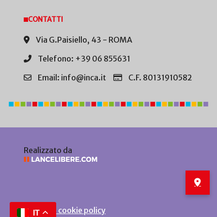
CONTATTI
Via G.Paisiello, 43 - ROMA
Telefono: +39 06 855631
Email: info@inca.it
C.F. 80131910582
Realizzato da
Privacy e cookie policy
IT