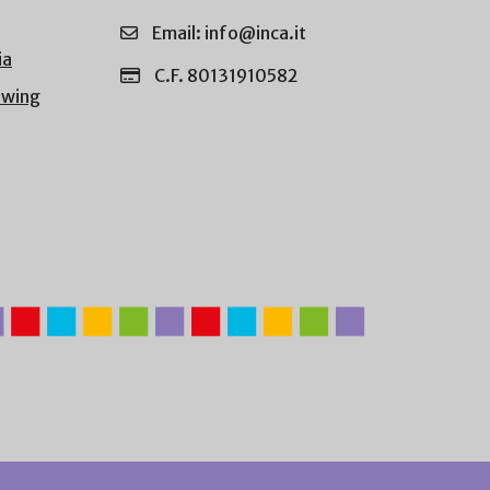
Email: info@inca.it
ia
C.F. 80131910582
owing