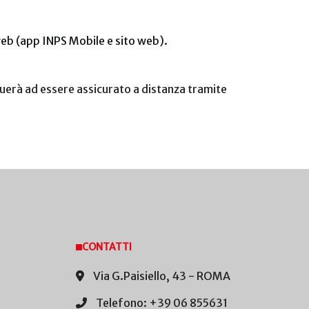
web (app INPS Mobile e sito web).
ntinuerà ad essere assicurato a distanza tramite
CONTATTI
Via G.Paisiello, 43 - ROMA
Telefono: +39 06 855631