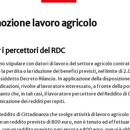
ozione lavoro agricolo
 i percettori del RDC
o stipulare con datori di lavoro del settore agricolo contratt
e la perdita o la riduzione dei benefici previsti, nel limite d
siddetto Decreto Rilancio. In applicazione della disposizione
cazioni, rivolte al lavoratore interessato, a fronte della pos
anto che, in tali casi, il lavoratore percettore del Reddito di
cazione dei redditi percepiti.
Reddito di Cittadinanza che svolge attività di lavoro agricolo
 un reddito previsto di 800 euro, non è tenuto ad effettua
io, con un reddito previsto pari ancora a 800 euro, non vi è 