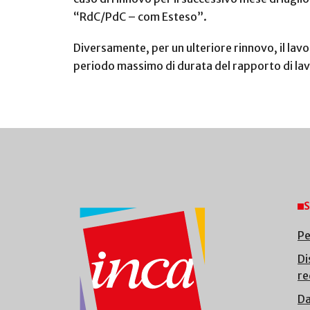
“RdC/PdC – com Esteso”.
Diversamente, per un ulteriore rinnovo, il lav
periodo massimo di durata del rapporto di lav
S
Pe
Di
re
Da