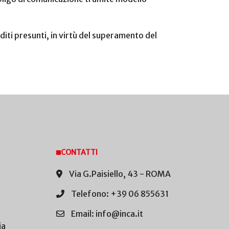
iti presunti, in virtù del superamento del
CONTATTI
Via G.Paisiello, 43 - ROMA
Telefono: +39 06 855631
Email: info@inca.it
ia