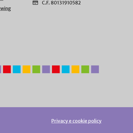
C.F. 80131910582
owing
Privacy e cookie policy