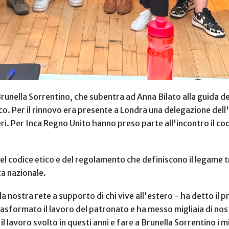
runella Sorrentino, che subentra ad Anna Bilato alla guida de
annico. Per il rinnovo era presente a Londra una delegazione de
ri. Per Inca Regno Unito hanno preso parte all'incontro il c
del codice etico e del regolamento che definiscono il legame 
ca nazionale.
 nostra rete a supporto di chi vive all'estero - ha detto il pr
trasformato il lavoro del patronato e ha messo migliaia di no
 lavoro svolto in questi anni e fare a Brunella Sorrentino i mi