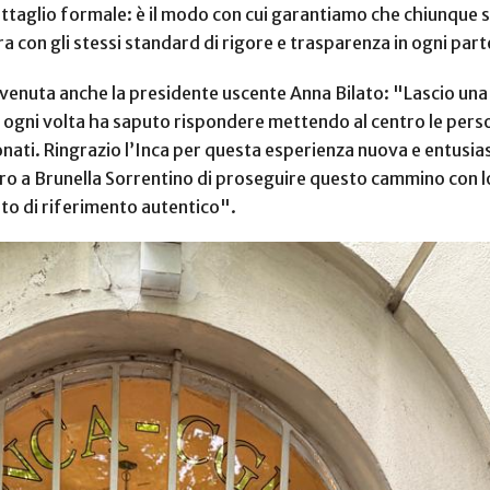
taglio formale: è il modo con cui garantiamo che chiunque si 
 con gli stessi standard di rigore e trasparenza in ogni par
enuta anche la presidente uscente Anna Bilato: "Lascio una 
e ogni volta ha saputo rispondere mettendo al centro le perso
onati. Ringrazio l’Inca per questa esperienza nuova e entus
uguro a Brunella Sorrentino di proseguire questo cammino con
to di riferimento autentico".