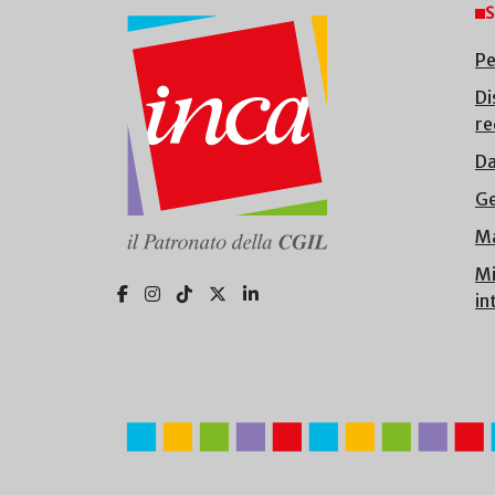
S
Pe
Di
re
Da
Ge
Ma
Mi
in