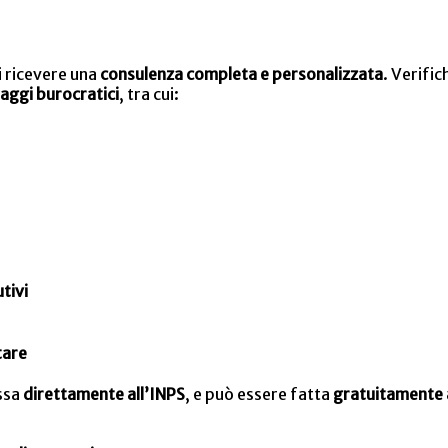
 ricevere una
consulenza completa e personalizzata
. Verific
saggi burocratici
, tra cui:
tivi
tare
ssa
direttamente all’INPS
, e può essere fatta
gratuitamente 