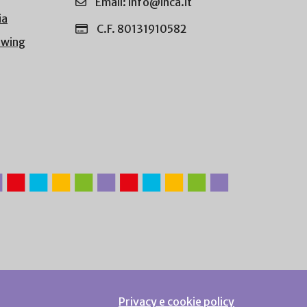
Email: info@inca.it
ia
C.F. 80131910582
owing
Privacy e cookie policy