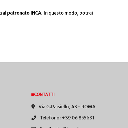
ma al patronato INCA
. In questo modo, potrai
CONTATTI
Via G.Paisiello, 43 - ROMA
Telefono: +39 06 855631