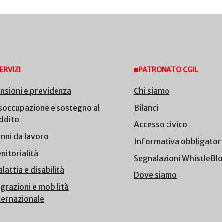
ERVIZI
PATRONATO CGIL
nsioni e previdenza
Chi siamo
soccupazione e sostegno al
Bilanci
ddito
Accesso civico
nni da lavoro
Informativa obbligator
nitorialità
Segnalazioni WhistleBl
lattia e disabilità
Dove siamo
grazioni e mobilità
ternazionale