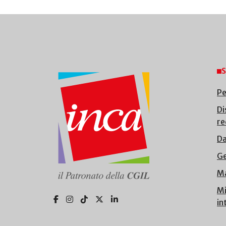
S
Pe
Di
re
Da
Ge
Ma
Mi
in