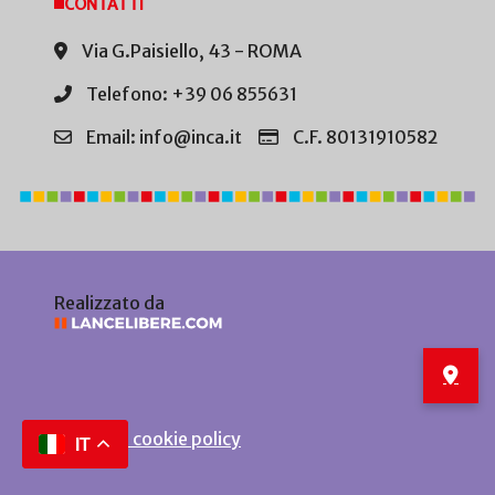
CONTATTI
Via G.Paisiello, 43 - ROMA
Telefono: +39 06 855631
Email: info@inca.it
C.F. 80131910582
Realizzato da
Privacy e cookie policy
IT