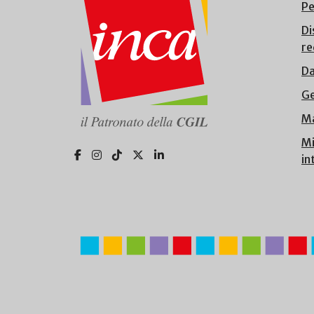
Pe
Di
re
Da
Ge
Ma
Mi
in