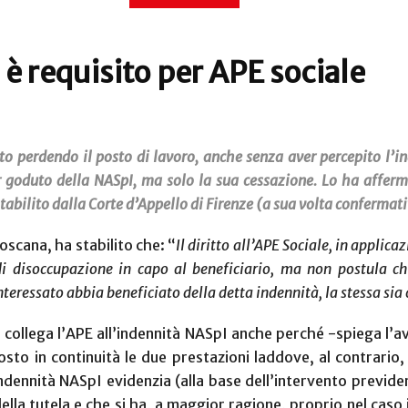
è requisito per APE sociale
ato perdendo il posto di lavoro, anche senza aver percepito l’i
r goduto della NASpI, ma solo la sua cessazione. Lo ha afferm
lito dalla Corte d’Appello di Firenze (a sua volta confermativa
oscana, ha stabilito che: “
Il diritto all’APE Sociale, in applic
 di disoccupazione in capo al beneficiario, ma non postula ch
teressato abbia beneficiato della detta indennità, la stessa sia 
on collega l’APE all’indennità NASpI anche perché -spiega l’
sto in continuità le due prestazioni laddove, al contrario,
’indennità NASpI evidenzia (alla base dell’intervento previde
della tutela e che si ha, a maggior ragione, proprio nel caso 