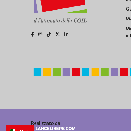
Ge
Ma
Mi
in
Realizzato da