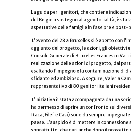
La guida per i genitori, che contiene indicazio
del Belgio a sostegno alla genitorialità, è stat
aspettative delle famiglie in fase pre e post-
L’evento del 28 a Bruxelles si è aperto con l’i
aggiunto del progetto, le azioni, gli obiettivi 
Console Generale di Bruxelles Francesco Varria
realizzazione delle azioni di progetto, dai part
esaltando l’impegno e la contaminazione di d
sfidante ed ambizioso. A seguire, Valeria Cam
rappresentativo di 80 genitori italiani residen
L’iniziativa è stata accompagnata da una serie 
ha permesso di aprire un confronto sui diversi 
Itaca, Filef e Casi) sono da sempre impegnate s
paese. L’auspicio è di mettere in connessione 
soprattutto, che duri anche dopo il progetto e c