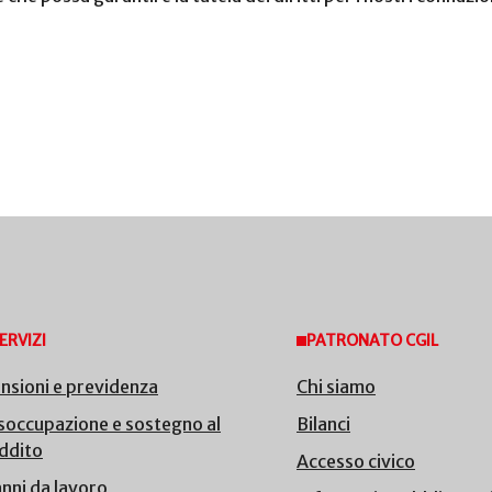
ERVIZI
PATRONATO CGIL
nsioni e previdenza
Chi siamo
soccupazione e sostegno al
Bilanci
ddito
Accesso civico
nni da lavoro