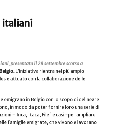
 italiani
liani, presentata il 28 settembre scorso a
 Belgio.
L’iniziativa rientra nel più ampio
es e attuato con la collaborazione delle
che emigrano in Belgio con lo scopo di delineare
ono, in modo da poter fornire loro una serie di
zioni – Inca, Itaca, Filef e casi -per ampliare
 delle famiglie emigrate, che vivono e lavorano