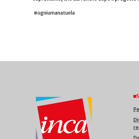
#ogniumanatuela
S
Pe
Di
re
Da