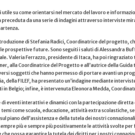
ni utile su come orientarsi nel mercato del lavoro e
informazion
a preceduta da una serie di indagini attraverso interviste mirat
partenza.
ntroduzione di Stefania Radici, Coordinatrice del progetto, che 
e le prospettive future. Sono seguiti i saluti di Alessandra Bu
le. Valeria Ferrazzo, presidente di Itaca, ha poi ringraziato
ner, alla Coordinatrice del Progetto e all’autrice della Guida 
iversi soggetti che hanno permesso di portare avanti un pr
ia, della FILEF, ha presentato un’indagine mediante intervis
ti in Belgio; infine, è intervenuta Eleonora Medda, Coordinat
di eventi interattivi e dinamici con la partecipazione diretta
temi come scuola, educazione, attività extra scolastiche, servi
ul piano dell’assistenza e della tutela dei nostri connazionali
sempre più e sempre più positivamente le attività svolte per f
he possa garantire la tutela dei diritti per i nostri connazio