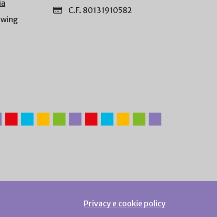
ia
C.F. 80131910582
owing
Privacy e cookie policy