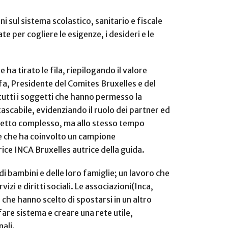
i sul sistema scolastico, sanitario e fiscale
e per cogliere le esigenze, i desideri e le
ha tirato le fila, riepilogando il valore
ffa, Presidente del Comites Bruxelles e del
 tutti i soggetti che hanno permesso la
tascabile, evidenziando il ruolo dei partner ed
ogetto complesso, ma allo stesso tempo
te che ha coinvolto un campione
rice INCA Bruxelles autrice della guida.
 di
bambini e delle loro famiglie; un lavoro che
zi e diritti sociali. Le associazioni(Inca,
 che hanno scelto di spostarsi in un altro
are sistema e creare una rete utile,
nali.