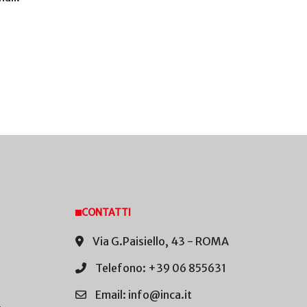
CONTATTI
Via G.Paisiello, 43 - ROMA
Telefono: +39 06 855631
Email: info@inca.it