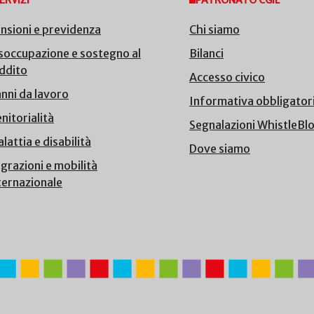
ERVIZI
PATRONATO CGIL
nsioni e previdenza
Chi siamo
soccupazione e sostegno al
Bilanci
ddito
Accesso civico
nni da lavoro
Informativa obbligator
nitorialità
Segnalazioni WhistleBl
lattia e disabilità
Dove siamo
grazioni e mobilità
ternazionale