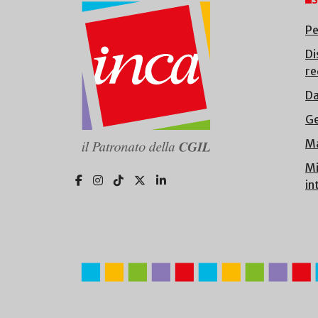
S
Pe
Di
re
Da
Ge
Ma
Mi
in