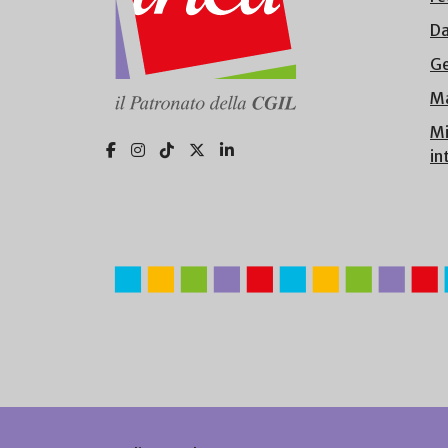
Da
Ge
Ma
Mi
in