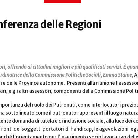
onferenza delle Regioni
ri, offrendo ai cittadini migliori e più qualificati servizi. È qu
Coordinatrice della Commissione Politiche Sociali, Emma Staine,
A
i e delle Province autonome.
Presenti alla riunione l’assessor
ri, e gli altri assessori, componenti della Commissione Politi
mportanza del ruolo dei Patronati, come interlocutori preziosi 
 ha sottolineato come il patronato rappresenti il luogo natura
rescente domanda di tutela e di inclusione sociale, alla luce dei
onfronti dei soggetti portatori di handicap, le agevolazioni le
 nonché l’orientamento per l’inserimento socio lavorativo delle