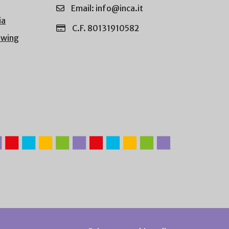
Email: info@inca.it
ia
C.F. 80131910582
owing