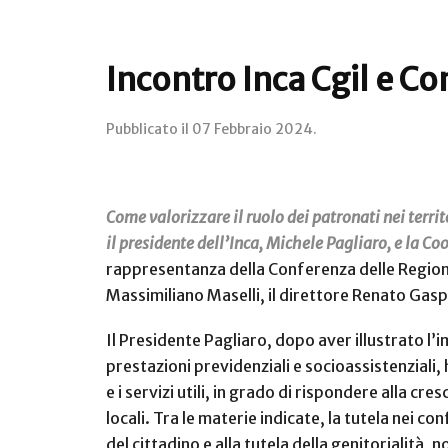
Incontro Inca Cgil e C
Pubblicato il
07 Febbraio 2024
.
Come valorizzare il ruolo dei patronati nei territo
il presidente dell’Inca, Michele Pagliaro, e la 
rappresentanza della Conferenza delle Region
Massimiliano Maselli, il direttore Renato Gaspa
Il Presidente Pagliaro, dopo aver illustrato l’i
prestazioni previdenziali e socioassistenziali,
e i servizi utili, in grado di rispondere alla c
locali. Tra le materie indicate, la tutela nei c
del cittadino e alla tutela della genitorialità,