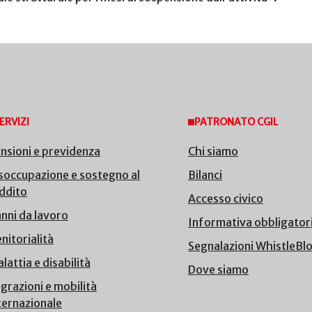
ERVIZI
PATRONATO CGIL
nsioni e previdenza
Chi siamo
soccupazione e sostegno al
Bilanci
ddito
Accesso civico
nni da lavoro
Informativa obbligator
nitorialità
Segnalazioni WhistleBl
lattia e disabilità
Dove siamo
grazioni e mobilità
ternazionale