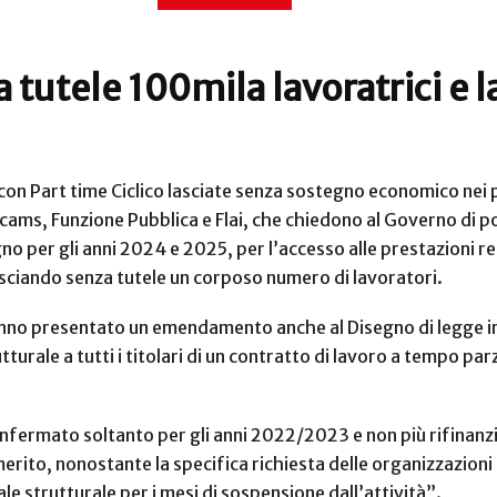
a tutele 100mila lavoratrici e l
i con Part time Ciclico lasciate senza sostegno economico nei
ilcams, Funzione Pubblica e Flai, che chiedono al Governo di p
o per gli anni 2024 e 2025, per l’accesso alle prestazioni rel
sciando senza tutele un corposo numero di lavoratori.
nno presentato un emendamento anche al Disegno di legge in m
rale a tutti i titolari di un contratto di lavoro a tempo par
confermato soltanto per gli anni 2022/2023 e non più rifinanzia
rito, nonostante la specifica richiesta delle organizzazioni s
e strutturale per i mesi di sospensione dall’attività”.