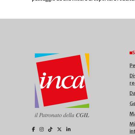
S
Pe
Di
re
Da
Ge
Ma
Mi
in