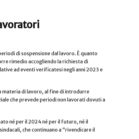
avoratori
 periodi di sospensione dal lavoro. È quanto
orre rimedio accogliendo la richiesta di
ative ad eventi verificatesi negli anni 2023 e
ateria di lavoro, al fine di introdurre
ziale che prevede periodi non lavorati dovuti a
to né per il 2024 né per il futuro, né il
indacali, che continuano a “rivendicare il