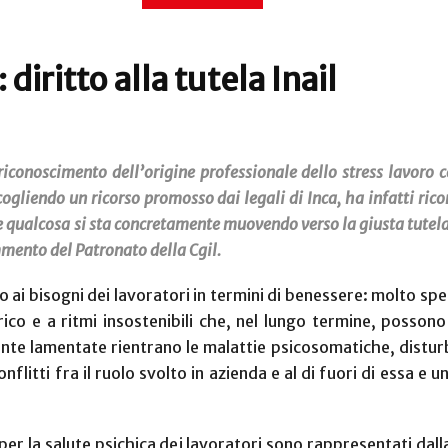
diritto alla tutela Inail
iconoscimento dell’origine professionale dello stress lavoro 
cogliendo un ricorso promosso dai legali di Inca, ha infatti ri
 qualcosa si sta concretamente muovendo verso la giusta tutela 
mmento del Patronato della Cgil.
ai bisogni dei lavoratori in termini di benessere: molto spe
rico e a ritmi insostenibili che, nel lungo termine, posso
te lamentate rientrano le malattie psicosomatiche, disturb
nflitti fra il ruolo svolto in azienda e al di fuori di essa e 
i per la salute psichica dei lavoratori sono rappresentati dal