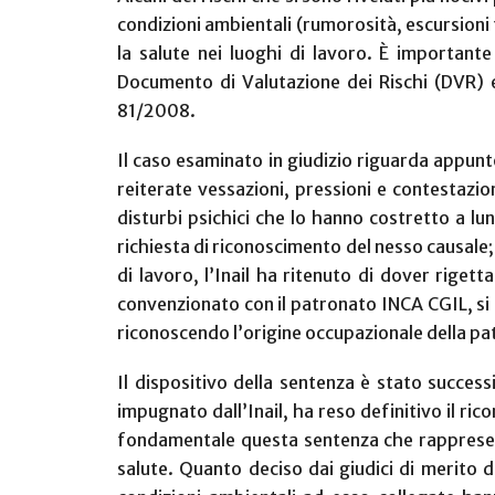
condizioni ambientali (rumorosità, escursioni 
la salute nei luoghi di lavoro.
È importante 
Documento di Valutazione dei Rischi (DVR) e
81/2008.
Il caso esaminato in giudizio riguarda appunt
reiterate vessazioni, pressioni e contestazion
disturbi psichici che lo hanno costretto a lu
richiesta di riconoscimento del nesso causale;
di lavoro, l’Inail ha ritenuto di dover riget
convenzionato con il patronato INCA CGIL, si è 
riconoscendo l’origine occupazionale della pa
Il dispositivo della sentenza è stato succe
impugnato dall’Inail, ha reso definitivo il ri
fondamentale questa sentenza che rappresent
salute. Quanto deciso dai giudici di merito 