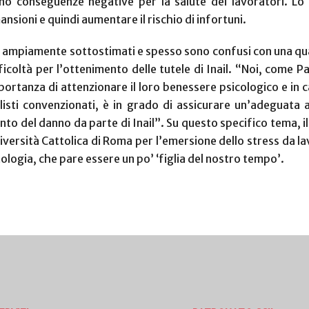
no conseguenze negative per la salute dei lavoratori. Lo s
nsioni e quindi aumentare il rischio di infortuni.
 ampiamente sottostimati e spesso sono confusi con una qual
coltà per l’ottenimento delle tutele di Inail.
“Noi, come Pa
portanza di attenzionare il loro benessere psicologico e in c
ialisti convenzionati, è in grado di assicurare un’adeguata
ento del danno da parte di Inail”. Su questo specifico tema,
versità Cattolica di Roma per l’emersione dello stress da la
tologia, che pare essere un po’ ‘figlia del nostro tempo’.