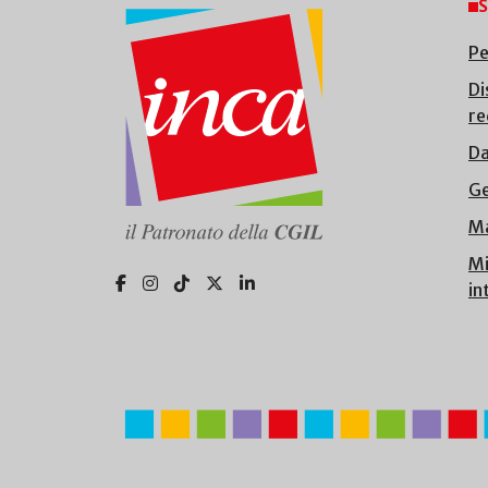
S
Pe
Di
re
Da
Ge
Ma
Mi
in