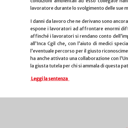
condizioni ambientali ad esso collegate han
lavoratore durante lo svolgimento delle sue ma
I danni da lavoro che ne derivano sono ancora
espone i lavoratori ad affrontare enormi diffi
affinché i lavoratori si rendano conto dell’im
all’Inca Cgil che, con l’aiuto di medici spec
l’eventuale percorso per il giusto riconoscim
ha anche attivato una collaborazione con l’Uni
la giusta tutela per chi si ammala di questa pa
Leggi la sentenza