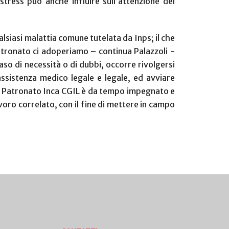
tress può anche influire sull’attenzione del
siasi malattia comune tutelata da Inps; il che
tronato ci adoperiamo – continua Palazzoli -
aso di necessità o di dubbi, occorre rivolgersi
 assistenza medico legale e legale, ed avviare
 il Patronato Inca CGIL è da tempo impegnato e
voro correlato, con il fine di mettere in campo