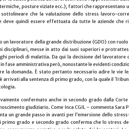
termiche, posture viziate ecc.); fattori che rappresentano u
sottolineare che la valutazione dello stress lavoro-corr
 deve quindi essere effettuata da tutte le aziende che r
o un lavoratore della grande distribuzione (GDO) con ruolo d
i disciplinari, messe in atto dai suoi superiori e protratte
nghi periodi di malattia.
Da qui la decisione del lavoratore di
 in fase amministrativa però, nonostante le evidenti condizio
tare la domanda.
È stato pertanto necessario adire le vie le
arrivati alla sentenza di primo grado, con la quale il Tribun
tologia.
ssivamente confermato anche in secondo grado dalla Corte 
conoscimento giudiziario.
Come Inca CGIL – commenta Sara Pal
a un grande passo in avanti per l’emersione dello stress-
di primo grado e secondo grado conferma che lo stress der