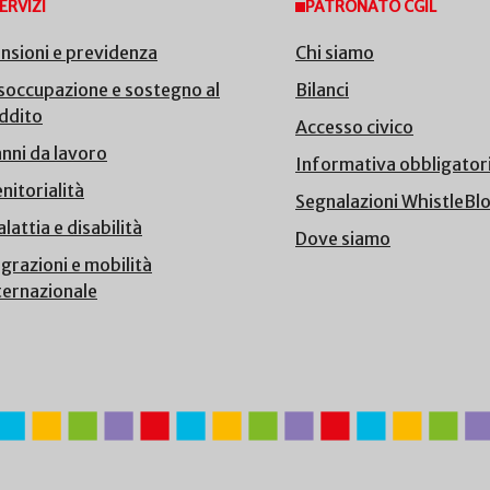
ERVIZI
PATRONATO CGIL
nsioni e previdenza
Chi siamo
soccupazione e sostegno al
Bilanci
ddito
Accesso civico
nni da lavoro
Informativa obbligator
nitorialità
Segnalazioni WhistleBl
lattia e disabilità
Dove siamo
grazioni e mobilità
ternazionale