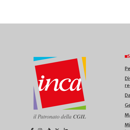
S
Pe
Di
re
Da
Ge
Ma
Mi