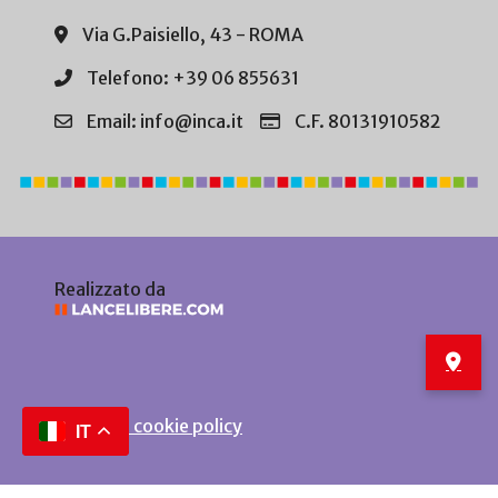
Via G.Paisiello, 43 - ROMA
Telefono: +39 06 855631
Email: info@inca.it
C.F. 80131910582
Realizzato da
Privacy e cookie policy
IT