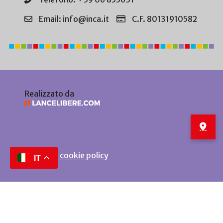
Email: info@inca.it
C.F. 80131910582
Realizzato da
Privacy e cookie policy
IT