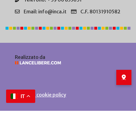
Email: info@inca.it
C.F. 80131910582
Realizzato da
Privacy e cookie policy
IT