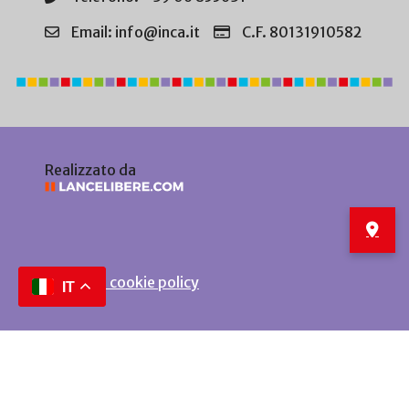
Email: info@inca.it
C.F. 80131910582
Realizzato da
Privacy e cookie policy
IT