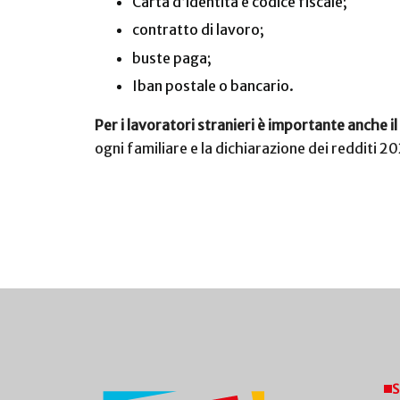
Carta d’identità e codice fiscale;
contratto di lavoro;
buste paga;
Iban postale o bancario.
Per i lavoratori stranieri è importante anche 
ogni familiare e la dichiarazione dei redditi 
S