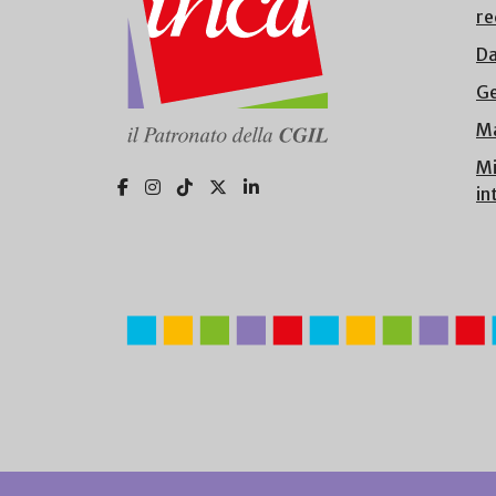
re
Da
Ge
Ma
Mi
in