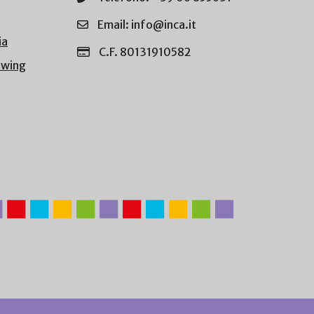
Email: info@inca.it
ia
C.F. 80131910582
owing