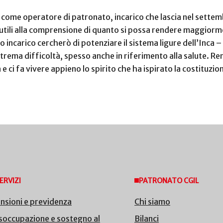
come operatore di patronato, incarico che lascia nel settem
 utili alla comprensione di quanto si possa rendere maggiorme
ovo incarico cercherò di potenziare il sistema ligure dell’Inca 
rema difficoltà, spesso anche in riferimento alla salute. Render
a e ci fa vivere appieno lo spirito che ha ispirato la costituz
ERVIZI
PATRONATO CGIL
nsioni e previdenza
Chi siamo
soccupazione e sostegno al
Bilanci