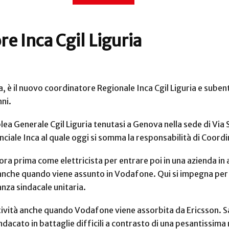
e Inca Cgil Liguria
 è il nuovo coordinatore Regionale Inca Cgil Liguria e subentra
nni.
lea Generale Cgil Liguria tenutasi a Genova nella sede di Via 
inciale Inca al quale oggi si somma la responsabilità di Coord
ora prima come elettricista per entrare poi in una azienda in
nche quando viene assunto in Vodafone. Qui si impegna per fa
nza sindacale unitaria.
ttività anche quando Vodafone viene assorbita da Ericsson. 
ndacato in battaglie difficili a contrasto di una pesantissima