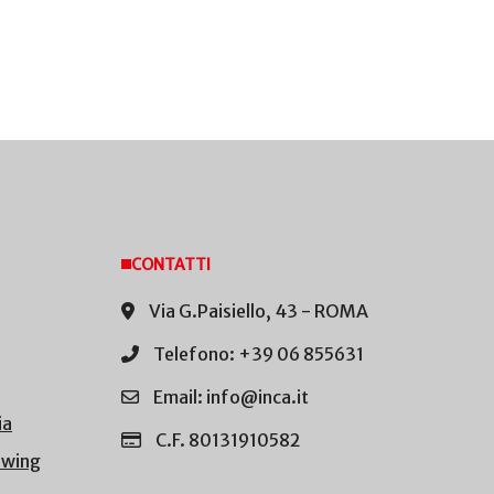
CONTATTI
Via G.Paisiello, 43 - ROMA
Telefono: +39 06 855631
Email: info@inca.it
ia
C.F. 80131910582
owing