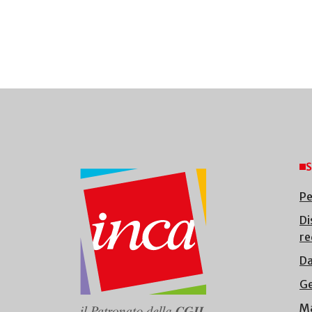
S
Pe
Di
re
Da
Ge
Ma