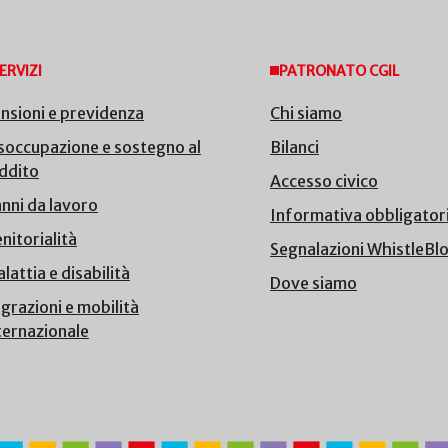
ERVIZI
PATRONATO CGIL
nsioni e previdenza
Chi siamo
soccupazione e sostegno al
Bilanci
ddito
Accesso civico
nni da lavoro
Informativa obbligator
nitorialità
Segnalazioni WhistleBl
lattia e disabilità
Dove siamo
grazioni e mobilità
ternazionale