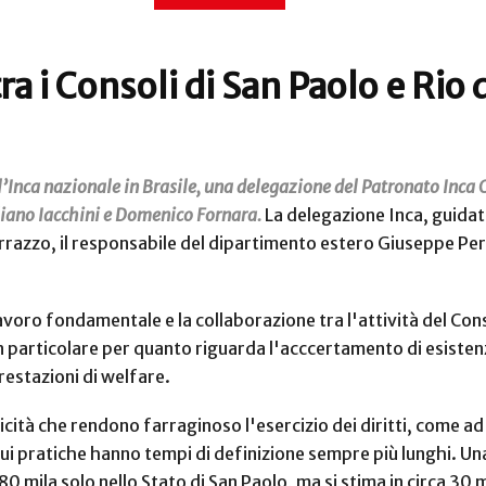
tra i Consoli di San Paolo e Rio 
l’Inca nazionale in Brasile, una delegazione del Patronato Inca Cg
liano Iacchini e Domenico Fornara.
La delegazione Inca, guidat
razzo, il responsabile del dipartimento estero Giuseppe Peri 
voro fondamentale e la collaborazione tra l'attività del Conso
n particolare per quanto riguarda l'acccertamento di esistenz
prestazioni di welfare.
ticità che rendono farraginoso l'esercizio dei diritti, come ad
cui pratiche hanno tempi di definizione sempre più lunghi. Un
 280 mila solo nello Stato di San Paolo, ma si stima in circa 30 m