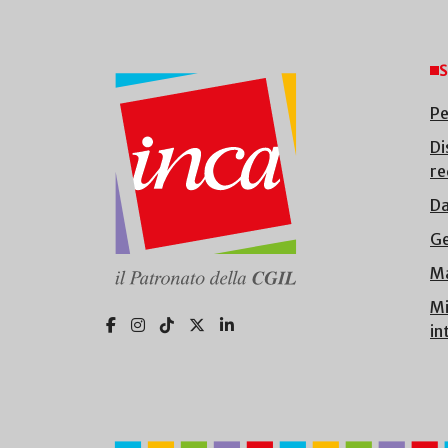
S
Pe
Di
re
Da
Ge
Ma
Mi
in