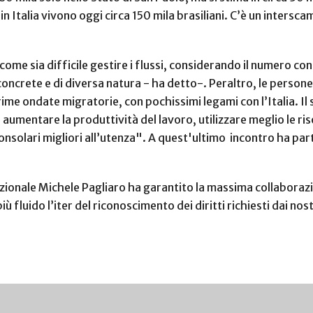
n Italia vivono oggi circa 150 mila brasiliani. C’è un intersc
 come sia difficile gestire i flussi, considerando il numero con
concrete e di diversa natura - ha detto-. Peraltro, le persone 
ime ondate migratorie, con pochissimi legami con l’Italia. I
aumentare la produttività del lavoro, utilizzare meglio le ris
consolari migliori all’utenza". A quest'ultimo incontro ha par
azionale Michele Pagliaro ha garantito la massima collaborazi
ù fluido l’iter del riconoscimento dei diritti richiesti dai nos