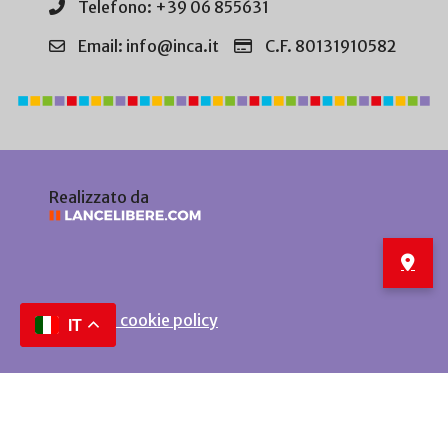
Telefono: +39 06 855631
Email: info@inca.it
C.F. 80131910582
Realizzato da
Privacy e cookie policy
IT