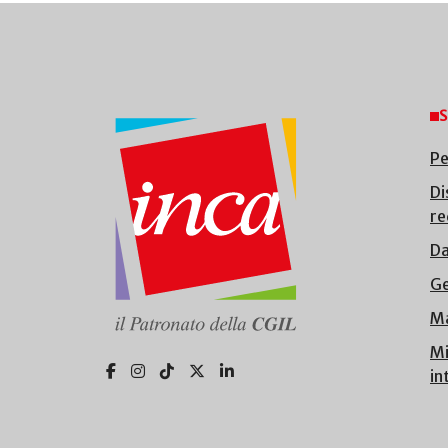
S
Pe
Di
re
Da
Ge
Ma
Mi
in