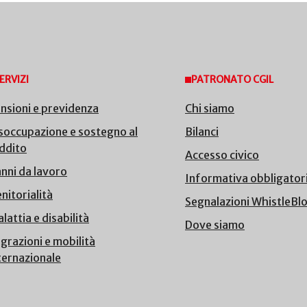
ERVIZI
PATRONATO CGIL
nsioni e previdenza
Chi siamo
soccupazione e sostegno al
Bilanci
ddito
Accesso civico
nni da lavoro
Informativa obbligator
nitorialità
Segnalazioni WhistleBl
lattia e disabilità
Dove siamo
grazioni e mobilità
ternazionale