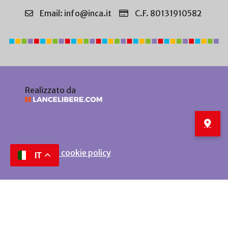
Email: info@inca.it
C.F. 80131910582
Realizzato da
Privacy e cookie policy
IT