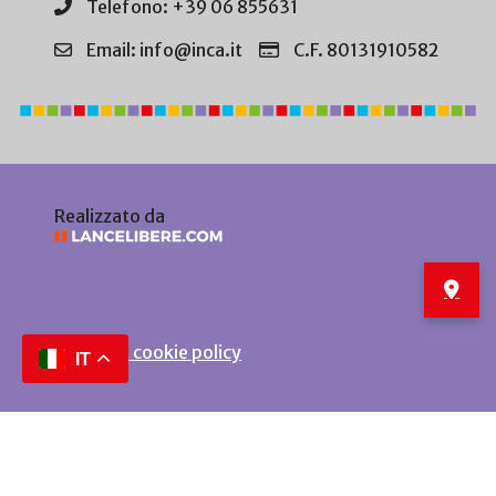
Telefono: +39 06 855631
Email: info@inca.it
C.F. 80131910582
Realizzato da
Privacy e cookie policy
IT