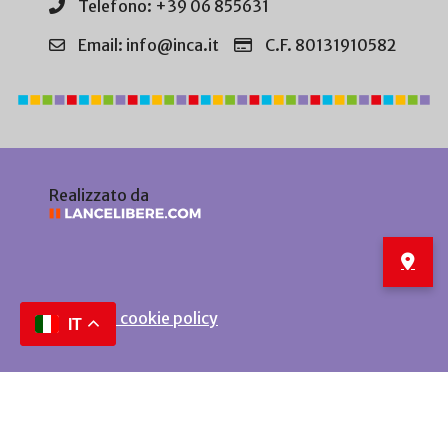
Telefono: +39 06 855631
Email: info@inca.it
C.F. 80131910582
Realizzato da
Privacy e cookie policy
IT