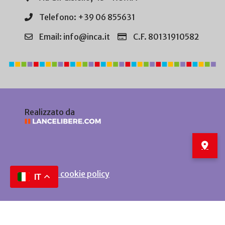
Telefono: +39 06 855631
Email: info@inca.it
C.F. 80131910582
Realizzato da
Privacy e cookie policy
IT