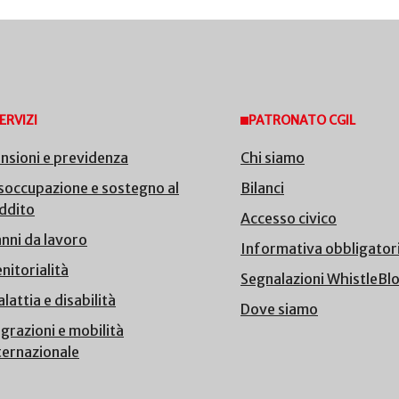
ERVIZI
PATRONATO CGIL
nsioni e previdenza
Chi siamo
soccupazione e sostegno al
Bilanci
ddito
Accesso civico
nni da lavoro
Informativa obbligator
nitorialità
Segnalazioni WhistleBl
lattia e disabilità
Dove siamo
grazioni e mobilità
ternazionale