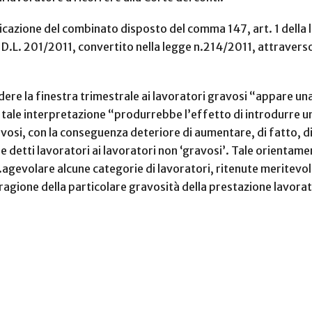
plicazione del combinato disposto del comma 147, art. 1 dell
 D.L. 201/2011, convertito nella legge n.214/2011, attraverso 
ndere la finestra trimestrale ai lavoratori gravosi “appare u
 tale interpretazione “produrrebbe l’effetto di introdurre un
vosi, con la conseguenza deteriore di aumentare, di fatto, di 
e detti lavoratori ai lavoratori non ‘gravosi’. Tale orientamen
agevolare alcune categorie di lavoratori, ritenute meritevoli 
 ragione della particolare gravosità della prestazione lavorat