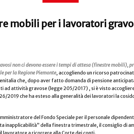
re mobili per i lavoratori gravo
vosi non ci devono essere i tempi di attesa (finestre mobili), pre
nale per la Regione Piemonte
, accogliendo un ricorso patrocinat
 Trenitalia che, dopo aver fatto domanda di pensione anticipat
ti ad attività gravose (legge 205/2017) , si è visto accoglier
e 26/2019 che ha esteso alla generalità dei lavoratori la cosid
mministratore del Fondo Speciale per il personale dipendent
ta inapplicabilità” della finestra trimestrale, il consiglio di
l lavoratore a ricorrere alla Corte dei conti.