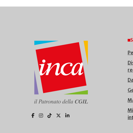
S
Pe
Di
re
Da
Ge
Ma
Mi
in