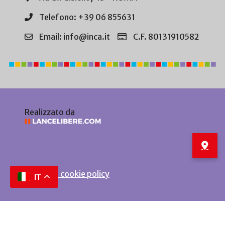
Telefono: +39 06 855631
Email: info@inca.it
C.F. 80131910582
Realizzato da
Privacy e cookie policy
IT