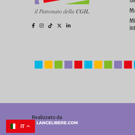
Ma
Mi
in
Realizzato da
IT