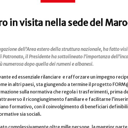
o in visita nella sede del Mar
egazione dell’Area estero della struttura nazionale, ha fatto vis
i di Patronato, il Presidente ha sottolineato l'importanza dell'
 più numerosa dopo quella dei rumeni e albanesi.
vante ed essenziale rilanciare e rafforzare un impegno recipr
 come in altri paesi, sta giungendo a termine il progetto FORM
rmazione sulla normativa che regola i trasferimenti, prima de
attraverso il ricongiungimento familiare e facilitarne l’inse
 piano formativo, con il coinvolgimento di beneficiari definib
rmative sia sociali.
mato complessivamente oltre mille persone, la maggior parte del