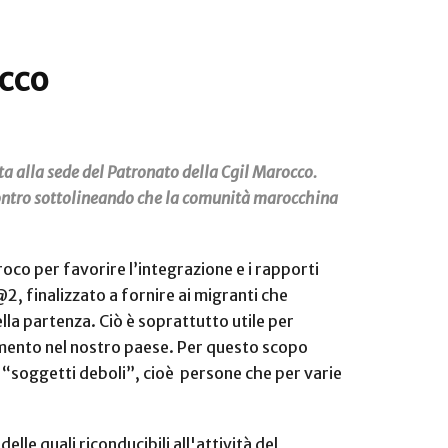
occo
ita alla sede del Patronato della Cgil Marocco.
incontro sottolineando che la comunità marocchina
oco per favorire l’integrazione e i rapporti
@2, finalizzato a fornire ai migranti che
lla partenza. Ciò è soprattutto utile per
rimento nel nostro paese. Per questo scopo
ili “soggetti deboli”, cioè persone che per varie
le quali riconducibili all'attività del