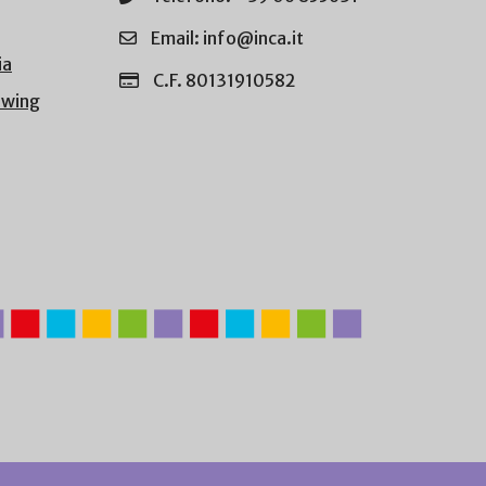
Email: info@inca.it
ia
C.F. 80131910582
owing