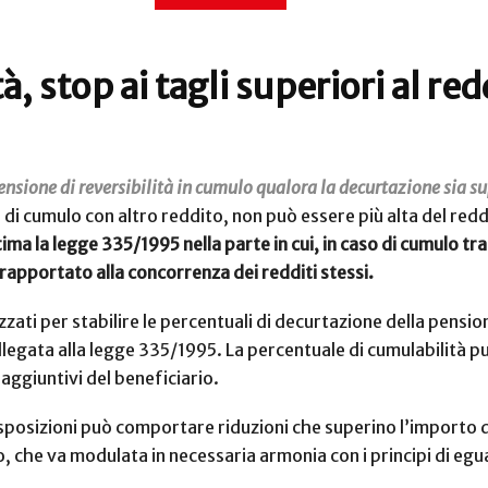
à, stop ai tagli superiori al re
pensione di reversibilità in cumulo qualora la decurtazione sia s
so di cumulo con altro reddito, non può essere più alta del red
tima la legge 335/1995 nella parte in cui, in caso di cumulo tra
 rapportato alla concorrenza dei redditi stessi.
zati per stabilire le percentuali di decurtazione della pensione
 allegata alla legge 335/1995. La percentuale di cumulabilità 
 aggiuntivi del beneficiario.
disposizioni può comportare riduzioni che superino l’importo 
o, che va modulata in necessaria armonia con i principi di egu