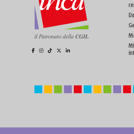
re
Da
Ge
Ma
Mi
in