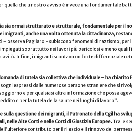
r quella che a nostro avviso è invece una fondamentale battag
a sia ormai strutturato e strutturale, fondamentale per il no
 dei migranti, anche una volta ottenuta la cittadinanza, restano
nti – osserva Pagliaro - subiscono fenomeni di razzismo; per 
 impiegati soprattutto nei lavori più pericolosi e meno qualifica
avitù. Infine, i migranti scontano un forte differenziale retr
manda di tutela sia collettiva che individuale – ha chiarito 
isogni espressi dalle numerose persone straniere che si rivo
li di soggiorno e per qualsiasi altra informazione che possa age
reddito e per la tutela della salute nei luoghi di lavoro”.
 sulla questione dei migranti, il Patronato della Cgil ha svil
li, nelle Alte Corti e nelle Corti di Giustizia Europee.
Tra le se
ell’ulteriore contributo per il rilascio e il rinnovo del perm