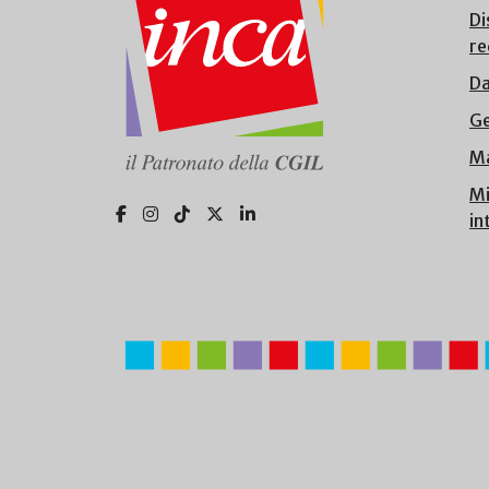
Di
re
Da
Ge
Ma
Mi
in