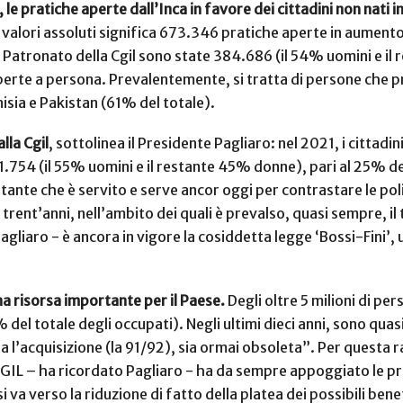
 le pratiche aperte dall’Inca in favore dei cittadini non nati 
 valori assoluti significa 673.346 pratiche aperte in aument
 al Patronato della Cgil sono state 384.686 (il 54% uomini e 
e aperte a persona. Prevalentemente, si tratta di persone ch
nisia e Pakistan (61% del totale).
lla Cgil
, sottolinea il Presidente Pagliaro: nel 2021, i cittadini 
11.754 (il 55% uomini e il restante 45% donne), pari al 25% del
tante che è servito e serve ancor oggi per contrastare le pol
 trent’anni, nell’ambito dei quali è prevalso, quasi sempre, il t
gliaro - è ancora in vigore la cosiddetta legge ‘Bossi-Fini’,
a risorsa importante per il Paese.
Degli oltre 5 milioni di per
 del totale degli occupati). Negli ultimi dieci anni, sono quasi
a l’acquisizione (la 91/92), sia ormai obsoleta”. Per questa r
IL – ha ricordato Pagliaro - ha da sempre appoggiato le propo
a verso la riduzione di fatto della platea dei possibili benef