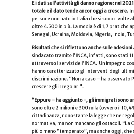
E i dati sull’attività gli danno ragione:
nel 2021,
totale e il dato tende ancor oggi a crescere.
In
persone non nate in Italia che si sono rivolte
oltre 4.500 in più. La media è di 1,7 pratich
Senegal, Ucraina, Moldavia, Nigeria, India, Tu
Risultati che si riflettono anche sulle adesioni a
sindacato tramite l’INCA, infatti, sono stati 1
attraverso i servizi dell’INCA. Un impegno cos
hanno caratterizzato gli interventi degli ultimi
discriminazione. “Non a caso – ha osservato Pa
crescere gli irregolari”.
“Eppure – ha aggiunto -, gli immigrati sono un
sono oltre 2 milioni e 300 mila (ovvero il 10,4%
cittadinanza, nonostante la legge che ne regol
normativa, ma non mancano gli ostacoli. “La CG
più o meno “temperato”, ma anche oggi, che si v