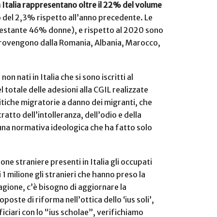
in Italia rappresentano oltre il 22% del volume
o del 2,3% rispetto all’anno precedente. Le
il restante 46% donne), e rispetto al 2020 sono
e provengono dalla Romania, Albania, Marocco,
non nati in Italia che si sono iscritti al
 totale delle adesioni alla CGIL realizzate
itiche migratorie a danno dei migranti, che
ratto dell’intolleranza, dell’odio e della
 una normativa ideologica che ha fatto solo
sone straniere presenti in Italia gli occupati
 1 milione gli stranieri che hanno preso la
agione, c’è bisogno di aggiornare la
ste di riforma nell’ottica dello ‘ius soli’,
iciari con lo “ius scholae”, verifichiamo