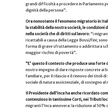
grandi difficoltà a procedere in Parlamento pe
dignità della persona”.
Ora nonostante il fenomeno migratorio in Itali
la stabilità della nostra società, le condizioni
nella società che di diritti sul lavoro
: “i migra
ricattabili a causa della Legge Bossi/Fini; sono
forma di grave sfruttamento o addirittura schi
maggior rischio di povertà”.
“E’ questo il contesto che produce una forte do
nostro impegno di dare risposte concrete ai b
familiare, per il rilascio e il rinnovo dei tito
sociale di natura assistenziale, di sostegno al 
Il Presidente dell’Inca ha anche ricordato come
contenzioso in tantissime Corti, nei Tributi loca
migranti l’Inca annovera: la riduzione al 50% d