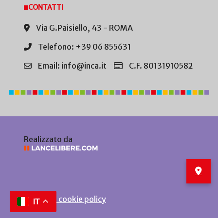
CONTATTI
Via G.Paisiello, 43 - ROMA
Telefono: +39 06 855631
Email: info@inca.it
C.F. 80131910582
Realizzato da
Privacy e cookie policy
IT