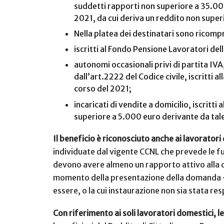
suddetti rapporti non superiore a 35.000
2021, da cui deriva un reddito non supe
Nella platea dei destinatari sono ricomp
iscritti al Fondo Pensione Lavoratori del
autonomi occasionali privi di partita IVA, 
dall’art.2222 del Codice civile, iscritti
corso del 2021;
incaricati di vendite a domicilio, iscrit
superiore a 5.000 euro derivante da tale
Il beneficio è riconosciuto anche ai lavoratori
individuate dal vigente CCNL che prevede le fun
devono avere almeno un rapporto attivo alla d
momento della presentazione della domanda – di 
essere, o la cui instaurazione non sia stata re
Con riferimento ai soli lavoratori domestici, 