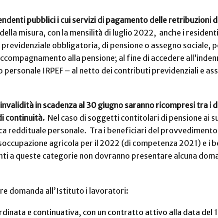
ndenti pubblici i cui servizi di pagamento delle retribuzioni 
lla misura, con la mensilità di luglio 2022, anche i residenti in
a previdenziale obbligatoria, di pensione o assegno sociale, pe
 accompagnamento alla pensione; al fine di accedere all’inde
 personale IRPEF – al netto dei contributi previdenziali e as
nvalidità in scadenza al 30 giugno saranno ricompresi tra i de
i continuità.
Nel caso di soggetti contitolari di pensione ai s
ica reddituale personale. Tra i beneficiari del provvedimento
disoccupazione agricola per il 2022 (di competenza 2021) e i b
enti a queste categorie non dovranno presentare alcuna doma
e domanda all’Istituto i lavoratori:
ordinata e continuativa, con un contratto attivo alla data de