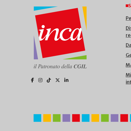
S
Pe
Di
re
Da
Ge
Ma
Mi
in