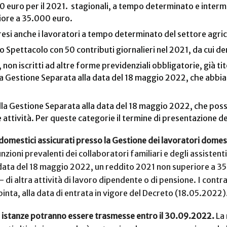
 euro per il 2021. stagionali, a tempo determinato e intermi
riore a 35.000 euro.
resi anche i lavoratori a tempo determinato del settore agric
lo Spettacolo con 50 contributi giornalieri nel 2021, da cui 
non iscritti ad altre forme previdenziali obbligatorie, già tito
 alla Gestione Separata alla data del 18 maggio 2022, che abb
ti alla Gestione Separata alla data del 18 maggio 2022, che pos
 attività. Per queste categorie il termine di presentazione 
 domestici assicurati presso la Gestione dei lavoratori domest
zioni prevalenti dei collaboratori familiari e degli assistent
ata del 18 maggio 2022, un reddito 2021 non superiore a 35.
altra attività di lavoro dipendente o di pensione. I contratt
spinta, alla data di entrata in vigore del Decreto (18.05.2022
le istanze potranno essere trasmesse entro il 30.09.2022.
La 