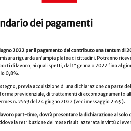
endario dei pagamenti
4 giugno 2022 per il pagamento del contributo una tantum di 
misura riguarda un’ampia platea di cittadini. Potranno ricever
pporti di lavoro, ai quali spetti, dal 1° gennaio 2022 fino al g
dello 0,8%.
stegno, previa acquisizione di una dichiarazione da parte del 
si forma previdenziale, di trattamenti di accompagnamento all
ermes n. 2559 del 24 giugno 2022 (vedi messaggio 2559).
 di lavoro part-time, dovrà presentare la dichiarazione al so
ddove la retribuzione del mese risulti azzerata in virtù di eve