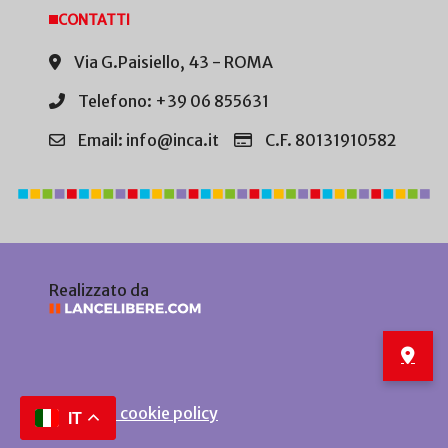
CONTATTI
Via G.Paisiello, 43 - ROMA
Telefono: +39 06 855631
Email: info@inca.it
C.F. 80131910582
Realizzato da
Privacy e cookie policy
IT