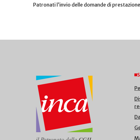
Patronati l’invio delle domande di prestazione
S
Pe
Di
re
Da
Ge
Ma