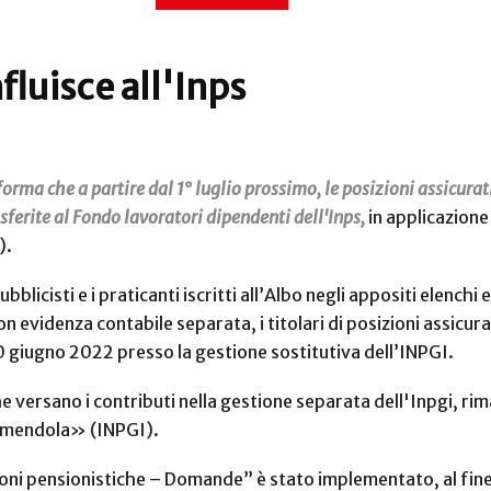
nfluisce all'Inps
orma che a partire dal 1° luglio prossimo, le posizioni assicurati
asferite al Fondo lavoratori dipendenti dell'Inps,
in applicazione
).
ubblicisti e i praticanti iscritti all’Albo negli appositi elenchi 
 evidenza contabile separata, i titolari di posizioni assicurat
el 30 giugno 2022 presso la gestione sostitutiva dell’INPGI.
 versano i contributi nella gestione separata dell'Inpgi, rima
i Amendola» (INPGI).
ioni pensionistiche – Domande” è stato implementato, al fine 