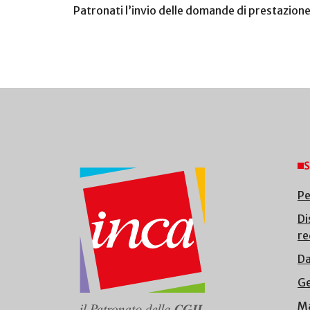
Patronati l’invio delle domande di prestazione
S
Pe
Di
re
Da
Ge
Ma