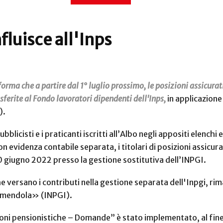
nfluisce all'Inps
orma che a partire dal 1° luglio prossimo, le posizioni assicurati
asferite al Fondo lavoratori dipendenti dell'Inps,
in applicazione
).
ubblicisti e i praticanti iscritti all’Albo negli appositi elenchi 
 evidenza contabile separata, i titolari di posizioni assicurat
el 30 giugno 2022 presso la gestione sostitutiva dell’INPGI.
 versano i contributi nella gestione separata dell'Inpgi, rima
i Amendola» (INPGI).
ioni pensionistiche – Domande” è stato implementato, al fine 