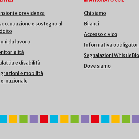
ERVIZI
PATRONATO CGIL
nsioni e previdenza
Chi siamo
soccupazione e sostegno al
Bilanci
ddito
Accesso civico
nni da lavoro
Informativa obbligator
nitorialità
Segnalazioni WhistleBl
lattia e disabilità
Dove siamo
grazioni e mobilità
ternazionale