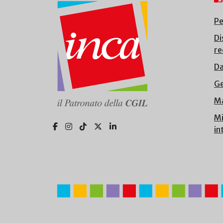
S
Pe
Di
re
Da
Ge
Ma
Mi
in