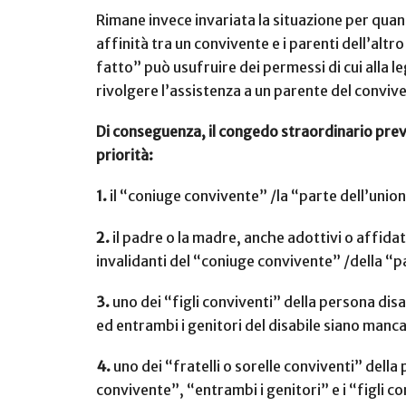
Rimane invece invariata la situazione per quan
affinità tra un convivente e i parenti dell’altr
fatto” può usufruire dei permessi di cui alla l
rivolgere l’assistenza a un parente del conviv
Di conseguenza, il congedo straordinario previ
priorità:
1.
il “coniuge convivente” /la “parte dell’unione
2.
il padre o la madre, anche adottivi o affidat
invalidanti del “coniuge convivente” /della “pa
3.
uno dei “figli conviventi” della persona disab
ed entrambi i genitori del disabile siano manca
4.
uno dei “fratelli o sorelle conviventi” della 
convivente”, “entrambi i genitori” e i “figli c