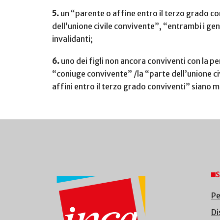
5.
un “parente o affine entro il terzo grado con
dell’unione civile convivente”, “entrambi i geni
invalidanti;
6.
uno dei figli non ancora conviventi con la pe
“coniuge convivente” /la “parte dell’unione civi
affini entro il terzo grado conviventi” siano m
S
Pe
Di