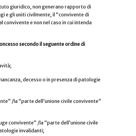
ituto giuridico, non generano rapporto di
 e gli uniti civilmente, il “convivente di
al convivente e non nel caso in cui intenda
concesso secondo il seguente ordine di
avità;
di mancanza, decesso o in presenza di patologie
vente” /la “parte dell’unione civile convivente”
niuge convivente” /la “parte dell’unione civile
atologie invalidanti;