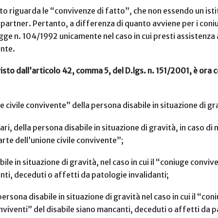
to riguarda le “convivenze di fatto”, che non essendo un ist
o partner. Pertanto, a differenza di quanto avviene per i coniugi
egge n. 104/1992 unicamente nel caso in cui presti assistenza 
ente.
sto dall’articolo 42, comma 5, del D.lgs. n. 151/2001, è ora 
 civile convivente” della persona disabile in situazione di gr
ari, della persona disabile in situazione di gravità, in caso 
rte dell’unione civile convivente”;
ile in situazione di gravità, nel caso in cui il “coniuge convi
nti, deceduti o affetti da patologie invalidanti;
persona disabile in situazione di gravità nel caso in cui il “co
onviventi” del disabile siano mancanti, deceduti o affetti da p