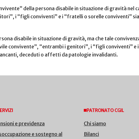
vivente” della persona disabile in situazione di gravità nel c
tori”, i “figli conviventi” e i “fratelli o sorelle conviventi”
rsona disabile in situazione di gravità, ma che tale convivenza
le convivente”, “entrambi i genitori”, i “figli conviventi” e i 
ancanti, deceduti o affetti da patologie invalidanti.
ERVIZI
PATRONATO CGIL
nsioni e previdenza
Chi siamo
soccupazione e sostegno al
Bilanci