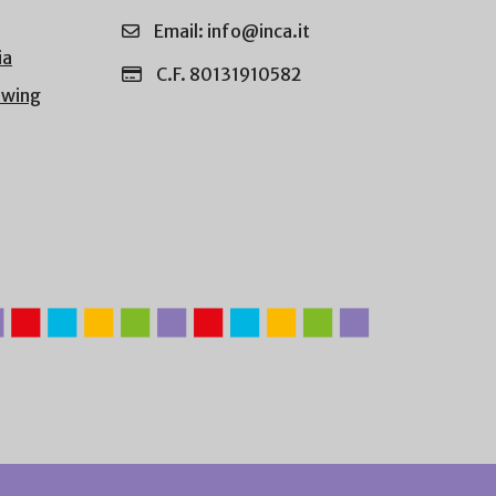
Email: info@inca.it
ia
C.F. 80131910582
owing