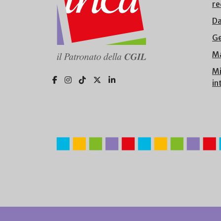
re
Da
Ge
Ma
Mi
in