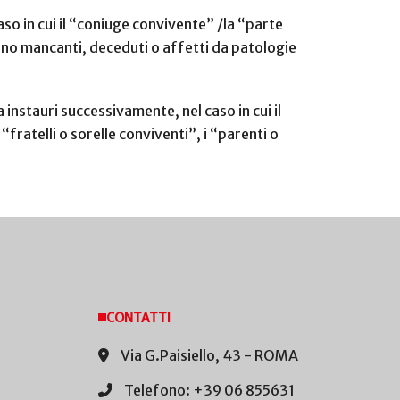
aso in cui il “coniuge convivente” /la “parte
 siano mancanti, deceduti o affetti da patologie
 instauri successivamente, nel caso in cui il
“fratelli o sorelle conviventi”, i “parenti o
CONTATTI
Via G.Paisiello, 43 - ROMA
Telefono: +39 06 855631